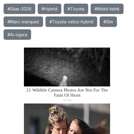
#Giias-2026
#Hybrid
#Toyota
#Mobil-listrik
#Marc-marquez
#Toyota-veloz-hybrid
#Sim
#Ai-ogura