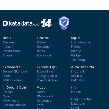
Berita
Finansial
Digital
Nasional
Makro
E-Commerce
Industri
Keuangan
Fintech
Internasional
Bursa
Startup
Energi
Korporasi
Gadget
Teknologi
Ekonopedia
Ekonomi Hijau
Jurnalisme Data
Sejarah Ekonomi
Energi Baru
Infografik
Profil
Energi Sirkular
Analisis
Istilah Ekonomi
Investasi Hijau
Cek Data
In-Depth & Opini
Video
Info
Telaah
News
Indeks
Opini
Wawancara
Insight Center
Wawancara
Katalogue
Databoks
Laporan Khusus
Foto
Event