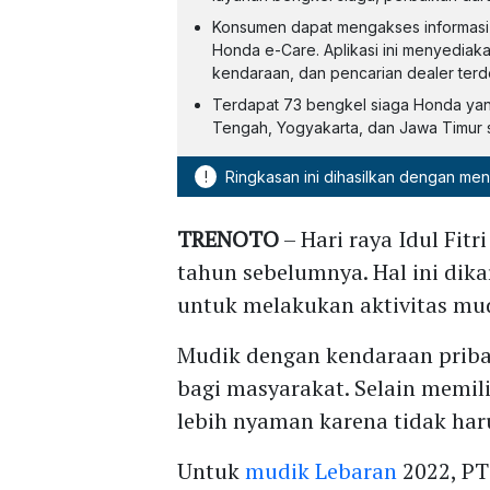
Konsumen dapat mengakses informasi p
Honda e-Care. Aplikasi ini menyediakan
kendaraan, dan pencarian dealer terd
Terdapat 73 bengkel siaga Honda yan
Tengah, Yogyakarta, dan Jawa Timur s
!
Ringkasan ini dihasilkan dengan me
TRENOTO
– Hari raya Idul Fit
tahun sebelumnya. Hal ini dik
untuk melakukan aktivitas mu
Mudik dengan kendaraan pribad
bagi masyarakat. Selain memilik
lebih nyaman karena tidak haru
Untuk
mudik Lebaran
2022, PT