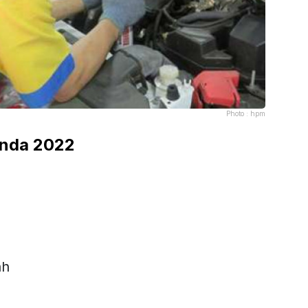
Photo :
hpm
onda 2022
ah