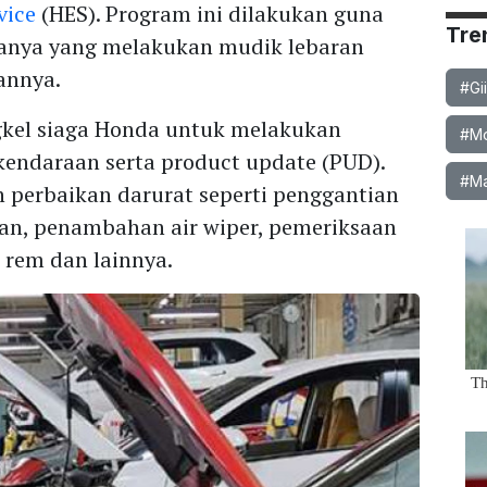
vice
(HES). Program ini dilakukan guna
Tre
anya yang melakukan mudik lebaran
annya.
#Gi
kel siaga Honda untuk melakukan
#Mob
kendaraan serta product update (PUD).
#Ma
 perbaikan darurat seperti penggantian
ban, penambahan air wiper, pemeriksaan
 rem dan lainnya.