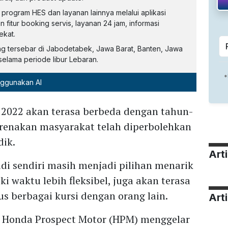
rogram HES dan layanan lainnya melalui aplikasi
 fitur booking servis, layanan 24 jam, informasi
ekat.
g tersebar di Jabodetabek, Jawa Barat, Banten, Jawa
elama periode libur Lebaran.
nggunakan AI
ri 2022 akan terasa berbeda dengan tahun-
arenakan masyarakat telah diperbolehkan
dik.
Art
i sendiri masih menjadi pilihan menarik
i waktu lebih fleksibel, juga akan terasa
s berbagai kursi dengan orang lain.
Arti
 Honda Prospect Motor (HPM) menggelar