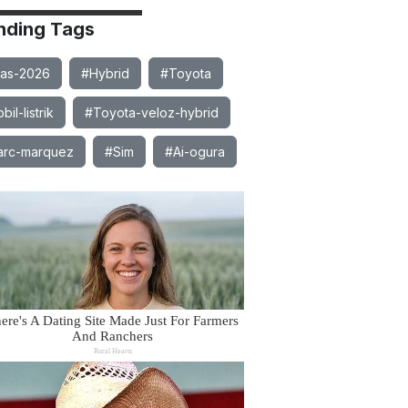
nding Tags
ias-2026
#Hybrid
#Toyota
il-listrik
#Toyota-veloz-hybrid
rc-marquez
#Sim
#Ai-ogura