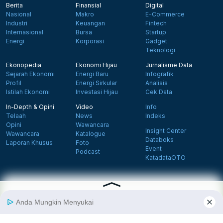
Berita
Finansial
Digital
Nasional
Makro
E-Commerce
Industri
Keuangan
Fintech
Internasional
Bursa
Startup
Energi
Korporasi
Gadget
Teknologi
Ekonopedia
Ekonomi Hijau
Jurnalisme Data
Sejarah Ekonomi
Energi Baru
Infografik
Profil
Energi Sirkular
Analisis
Istilah Ekonomi
Investasi Hijau
Cek Data
In-Depth & Opini
Video
Info
Telaah
News
Indeks
Opini
Wawancara
Insight Center
Wawancara
Katalogue
Databoks
Laporan Khusus
Foto
Event
Podcast
KatadataOTO
Langganan Newsletter
Daftar