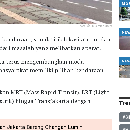
MOB
Photo:
@TMCPoldaMetro
NE
 kendaraan, simak titik lokasi aturan dan
 dari masalah yang melibatkan aparat.
rta terus mengembangkan moda
NE
masyarakat memiliki pilihan kendaraan
an MRT (Mass Rapid Transit), LRT (Light
Listrik) hingga Transjakarta dengan
Tre
#Gi
n Jakarta Bareng Changan Lumin
#Hy