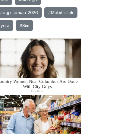
togp-jerman-2026
#Mobil-listrik
yota
#Sim