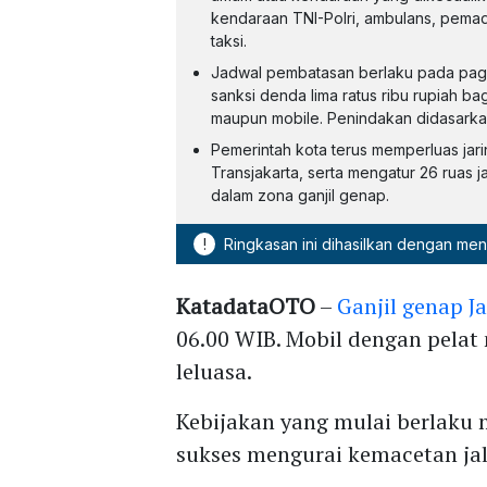
kendaraan TNI-Polri, ambulans, pema
taksi.
Jadwal pembatasan berlaku pada pagi
sanksi denda lima ratus ribu rupiah ba
maupun mobile. Penindakan didasarkan
Pemerintah kota terus memperluas jari
Transjakarta, serta mengatur 26 ruas 
dalam zona ganjil genap.
!
Ringkasan ini dihasilkan dengan me
KatadataOTO
–
Ganjil genap J
06.00 WIB. Mobil dengan pelat
leluasa.
Kebijakan yang mulai berlaku 
sukses mengurai kemacetan jal