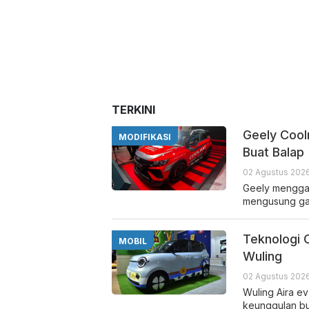
TERKINI
Geely Cool
MODIFIKASI
Buat Balap
02 Agustus 2026
Geely menggan
mengusung gay
Teknologi C
MOBIL
Wuling
02 Agustus 2026
Wuling Aira e
keunggulan bu