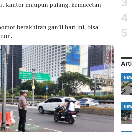
3
kat kantor maupun pulang, kemacetan
4
mor berakhiran ganjil hari ini, bisa
5
umum.
Arti
NE
NE