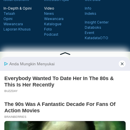
In-Depth & Opini
Video
Info
Telaah
News
Indeks
Opini
Wawancara
Insight Center
Wawancara
Katalogue
Databoks
Laporan Khusus
Foto
Event
Podcast
KatadataOTO
Langganan Newsletter
Daftar
Follow us on Facebook
Follow us on X
Follow us on Instagram
Follow us on Yout
Tentang Katadata
Advertising
Karier
Pedoman Media Siber
Kebijakan Privasi
Disclaimer
Hubungi Kami
©2026 Katadata. Hak cipta dilindungi Undang-undang.