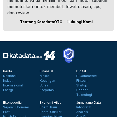
membantu Anda memilih mobil dan motor sebelum
memutuskan untuk membeli, lewat ulasan, tips,
dan review.
Tentang KatadataOTO
Hubungi Kami
Berita
Finansial
Digital
Nasional
Makro
E-Commerce
Industri
Keuangan
Fintech
Internasional
Bursa
Startup
Energi
Korporasi
Gadget
Teknologi
Ekonopedia
Ekonomi Hijau
Jurnalisme Data
Sejarah Ekonomi
Energi Baru
Infografik
Profil
Energi Sirkular
Analisis
Istilah Ekonomi
Investasi Hijau
Cek Data