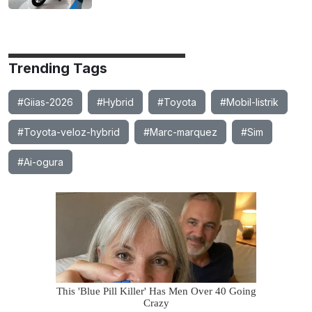
Trending Tags
#Giias-2026
#Hybrid
#Toyota
#Mobil-listrik
#Toyota-veloz-hybrid
#Marc-marquez
#Sim
#Ai-ogura