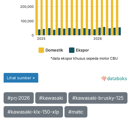
#prj-2026
#kawasaki
#kawasaki-brusky-125
#kawasaki-klx-150-xlp
#matic