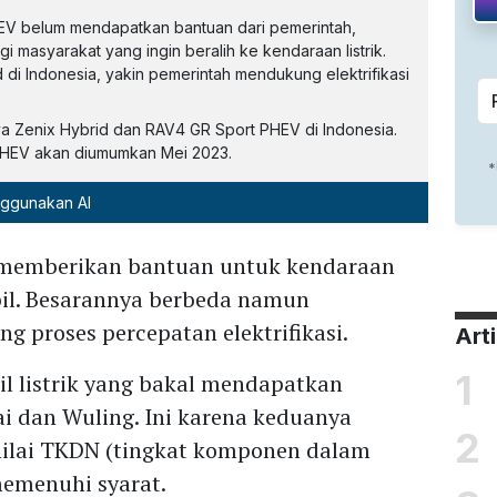
EV belum mendapatkan bantuan dari pemerintah,
i masyarakat yang ingin beralih ke kendaraan listrik.
di Indonesia, yakin pemerintah mendukung elektrifikasi
va Zenix Hybrid dan RAV4 GR Sport PHEV di Indonesia.
PHEV akan diumumkan Mei 2023.
nggunakan AI
 memberikan bantuan untuk kendaraan
bil. Besarannya berbeda namun
g proses percepatan elektrifikasi.
Art
1
il listrik yang bakal mendapatkan
i dan Wuling. Ini karena keduanya
2
 nilai TKDN (tingkat komponen dalam
memenuhi syarat.