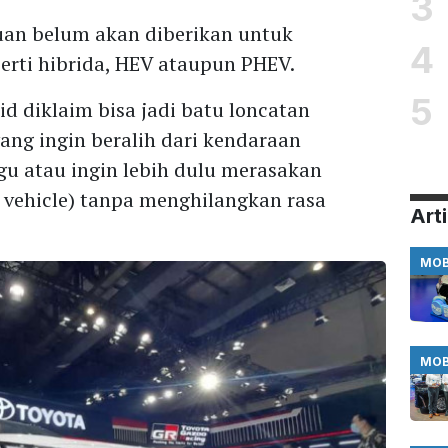
3
an belum akan diberikan untuk
4
eperti hibrida, HEV ataupun PHEV.
5
id diklaim bisa jadi batu loncatan
ng ingin beralih dari kendaraan
u atau ingin lebih dulu merasakan
c vehicle) tanpa menghilangkan rasa
Arti
MOB
MOB