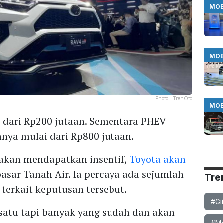
MOB
MOB
Photo :
TrenOto
MOB
i dari Rp200 jutaan. Sementara PHEV
nya mulai dari Rp800 jutaan.
akan mendapatkan insentif,
Toyota akan
asar Tanah Air. Ia percaya ada sejumlah
Tre
terkait keputusan tersebut.
#Gi
a satu tapi banyak yang sudah dan akan
#Mob