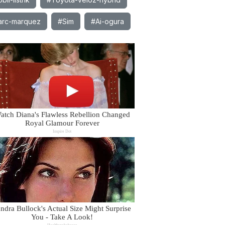
rc-marquez
#Sim
#Ai-ogura