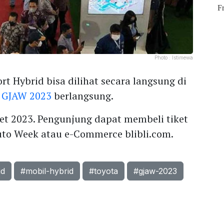
Photo :
Istimewa
t Hybrid bisa dilihat secara langsung di
n
GJAW 2023
berlangsung.
ret 2023. Pengunjung dapat membeli tiket
uto Week atau e-Commerce blibli.com.
id
#mobil-hybrid
#toyota
#gjaw-2023