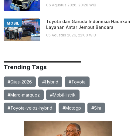
06 Agustus 2026, 20:28 WIB
Toyota dan Garuda Indonesia Hadirkan
MOBIL
Layanan Antar Jemput Bandara
05 Agustus 2026, 22:00 WIB
Trending Tags
#Giias-2026
#Hybrid
#Toyota
#Marc-marquez
#Mobil-listrik
#Toyota-veloz-hybrid
#Motogp
#Sim