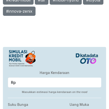
#kredit-mobil
#taf
#mobil-hybrid
#toyota
#innova-zenix