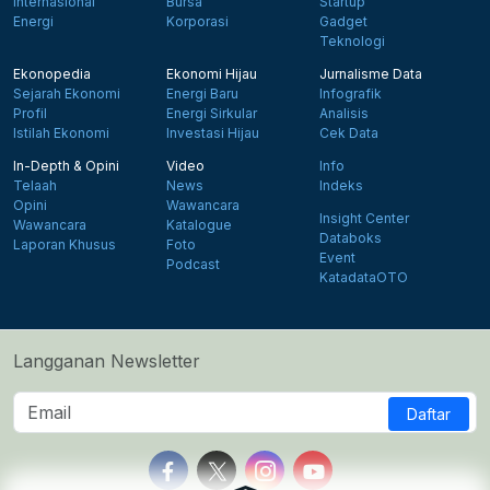
Internasional
Bursa
Startup
Energi
Korporasi
Gadget
Teknologi
Ekonopedia
Ekonomi Hijau
Jurnalisme Data
Sejarah Ekonomi
Energi Baru
Infografik
Profil
Energi Sirkular
Analisis
Istilah Ekonomi
Investasi Hijau
Cek Data
In-Depth & Opini
Video
Info
Telaah
News
Indeks
Opini
Wawancara
Insight Center
Wawancara
Katalogue
Databoks
Laporan Khusus
Foto
Event
Podcast
KatadataOTO
Langganan Newsletter
Daftar
Follow us on Facebook
Follow us on X
Follow us on Instagram
Follow us on Yout