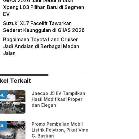
GIIAS 2026 Jadi Debut Global
Xpeng L03 Pilihan Baru di Segmen
EV
Suzuki XL7 Facelift Tawarkan
Sederet Keunggulan di GIIAS 2026
Bagaimana Toyota Land Cruiser
Jadi Andalan di Berbagai Medan
Jalan
kel Terkait
Jaecoo J5 EV Tampilkan
IL
Hasil Modifikasi Proper
dan Elegan
Promo Pembelian Mobil
IL
Listrik Polytron, Pikat Vino
G. Bastian