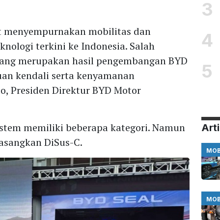
3
at menyempurnakan mobilitas dan
4
ologi terkini ke Indonesia. Salah
 yang merupakan hasil pengembangan BYD
5
n kendali serta kenyamanan
o, Presiden Direktur BYD Motor
tem memiliki beberapa kategori. Namun
Arti
asangkan DiSus-C.
MOB
MOB