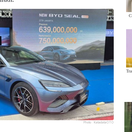
Photo :
KatadataOTO