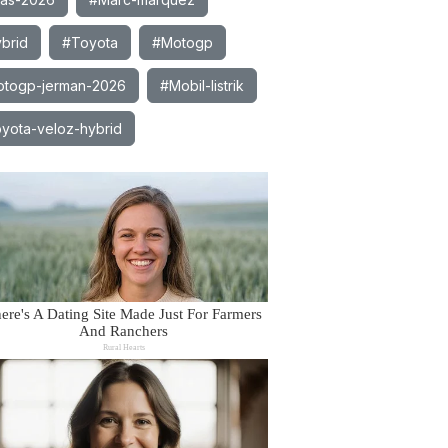
brid
#Toyota
#Motogp
togp-jerman-2026
#Mobil-listrik
yota-veloz-hybrid