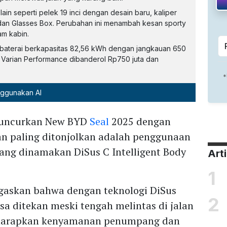
ain seperti pelek 19 inci dengan desain baru, kaliper
 dan Glasses Box. Perubahan ini menambah kesan sporty
m kabin.
baterai berkapasitas 82,56 kWh dengan jangkauan 650
. Varian Performance dibanderol Rp750 juta dan
nggunakan AI
luncurkan New BYD
Seal
2025 dengan
n paling ditonjolkan adalah penggunaan
yang dinamakan DiSus C Intelligent Body
Art
.
1
egaskan bahwa dengan teknologi DiSus
2
sa ditekan meski tengah melintas di jalan
diharapkan kenyamanan penumpang dan