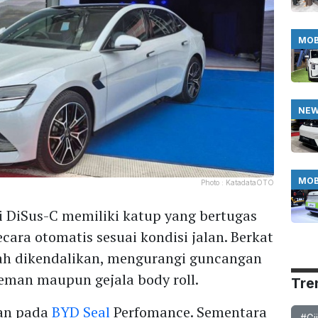
MOB
NE
MOB
Photo :
KatadataOTO
i DiSus-C memiliki katup yang bertugas
ara otomatis sesuai kondisi jalan. Berkat
dah dikendalikan, mengurangi guncangan
eman maupun gejala body roll.
Tre
kan pada
BYD Seal
Perfomance. Sementara
#Gi