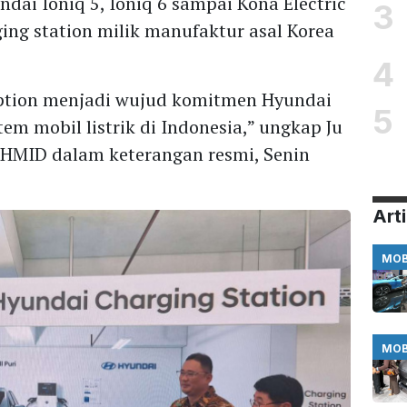
dai Ioniq 5, Ioniq 6 sampai Kona Electric
3
ng station milik manufaktur asal Korea
4
ption menjadi wujud komitmen Hyundai
5
m mobil listrik di Indonesia,” ungkap Ju
T HMID dalam keterangan resmi, Senin
Arti
MOB
MOB