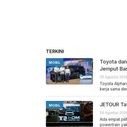
TERKINI
Toyota dan
MOBIL
Jemput Ba
05 Agustus 2026
Toyota Alphard
kerja sama de
JETOUR Taw
MOBIL
05 Agustus 2026
Ada empat pil
powertrain ya