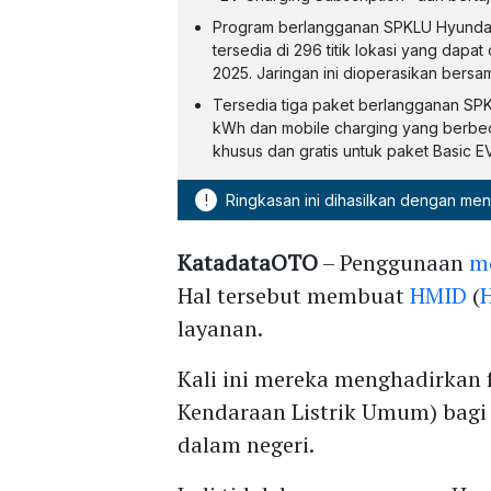
Program berlangganan SPKLU Hyundai d
tersedia di 296 titik lokasi yang dapat
2025. Jaringan ini dioperasikan bersa
Tersedia tiga paket berlangganan SPK
kWh dan mobile charging yang berbe
khusus dan gratis untuk paket Basic 
!
Ringkasan ini dihasilkan dengan me
KatadataOTO
– Penggunaan
mo
Hal tersebut membuat
HMID
(
layanan.
Kali ini mereka menghadirkan f
Kendaraan Listrik Umum) bagi
dalam negeri.