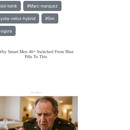
il-listrik
#Marc-marquez
yota-veloz-hybrid
#Sim
-ogura