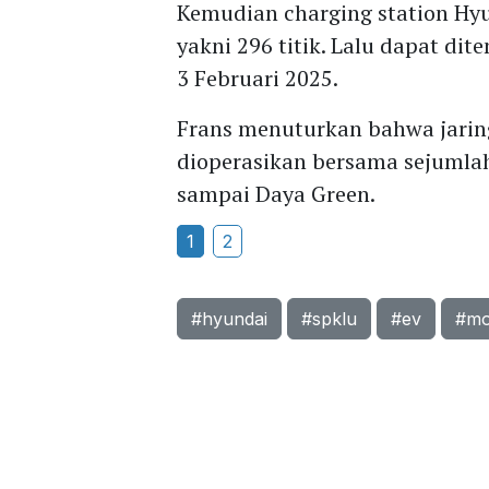
Kemudian charging station Hyun
yakni 296 titik. Lalu dapat di
3 Februari 2025.
Frans menuturkan bahwa jarin
dioperasikan bersama sejumlah 
sampai Daya Green.
1
2
#hyundai
#spklu
#ev
#mob