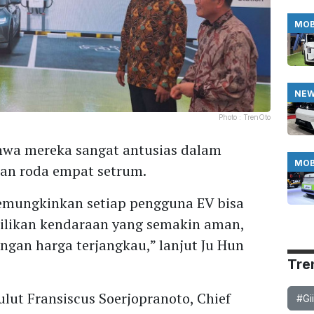
MOB
NE
Photo :
TrenOto
hwa mereka sangat antusias dalam
MOB
an roda empat setrum.
 memungkinkan setiap pengguna EV bisa
likan kendaraan yang semakin aman,
an harga terjangkau,” lanjut Ju Hun
Tre
ulut Fransiscus Soerjopranoto, Chief
#Gi