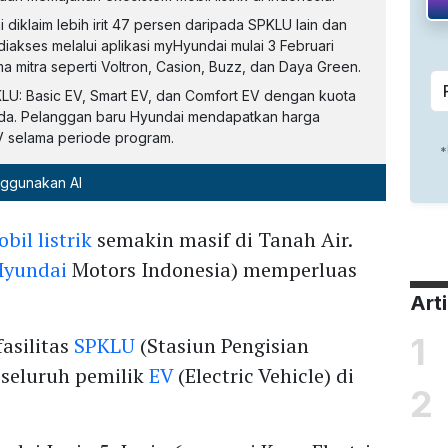
iklaim lebih irit 47 persen daripada SPKLU lain dan
 diakses melalui aplikasi myHyundai mulai 3 Februari
ma mitra seperti Voltron, Casion, Buzz, dan Daya Green.
LU: Basic EV, Smart EV, dan Comfort EV dengan kuota
da. Pelanggan baru Hyundai mendapatkan harga
EV selama periode program.
nggunakan AI
bil listrik
semakin masif di Tanah Air.
Hyundai
Motors Indonesia) memperluas
Art
1
asilitas
SPKLU
(Stasiun Pengisian
 seluruh pemilik
EV
(Electric Vehicle) di
2