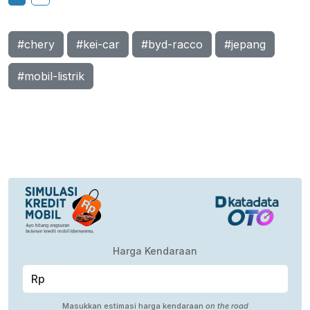
#chery
#kei-car
#byd-racco
#jepang
#mobil-listrik