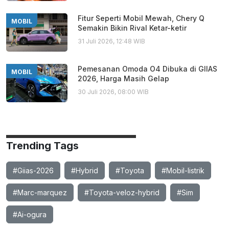
Fitur Seperti Mobil Mewah, Chery Q
MOBIL
Semakin Bikin Rival Ketar-ketir
31 Juli 2026, 12:48 WIB
Pemesanan Omoda O4 Dibuka di GIIAS
MOBIL
2026, Harga Masih Gelap
30 Juli 2026, 08:00 WIB
Trending Tags
#Giias-2026
#Hybrid
#Toyota
#Mobil-listrik
#Marc-marquez
#Toyota-veloz-hybrid
#Sim
#Ai-ogura