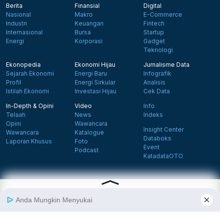
Berita
Finansial
Digital
Nasional
Makro
E-Commerce
Industri
Keuangan
Fintech
Internasional
Bursa
Startup
Energi
Korporasi
Gadget
Teknologi
Ekonopedia
Ekonomi Hijau
Jurnalisme Data
Sejarah Ekonomi
Energi Baru
Infografik
Profil
Energi Sirkular
Analisis
Istilah Ekonomi
Investasi Hijau
Cek Data
In-Depth & Opini
Video
Info
Telaah
News
Indeks
Opini
Wawancara
Insight Center
Wawancara
Katalogue
Databoks
Laporan Khusus
Foto
Event
Podcast
KatadataOTO
Langganan Newsletter
Daftar