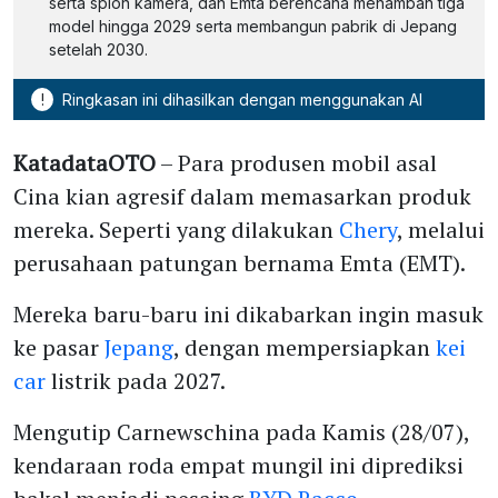
serta spion kamera, dan Emta berencana menambah tiga
model hingga 2029 serta membangun pabrik di Jepang
setelah 2030.
!
Ringkasan ini dihasilkan dengan menggunakan AI
KatadataOTO
– Para produsen mobil asal
Cina kian agresif dalam memasarkan produk
mereka. Seperti yang dilakukan
Chery
, melalui
perusahaan patungan bernama Emta (EMT).
Mereka baru-baru ini dikabarkan ingin masuk
ke pasar
Jepang
, dengan mempersiapkan
kei
car
listrik pada 2027.
Mengutip Carnewschina pada Kamis (28/07),
kendaraan roda empat mungil ini diprediksi