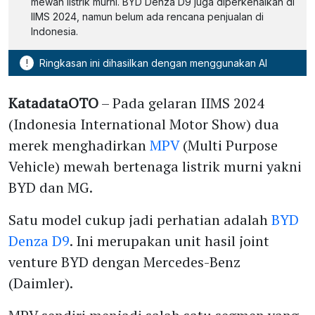
mewah listrik murni. BYD Denza D9 juga diperkenalkan di
IIMS 2024, namun belum ada rencana penjualan di
Indonesia.
!
Ringkasan ini dihasilkan dengan menggunakan AI
KatadataOTO
– Pada gelaran IIMS 2024
(Indonesia International Motor Show) dua
merek menghadirkan
MPV
(Multi Purpose
Vehicle) mewah bertenaga listrik murni yakni
BYD dan MG.
Satu model cukup jadi perhatian adalah
BYD
Denza D9
. Ini merupakan unit hasil joint
venture BYD dengan Mercedes-Benz
(Daimler).