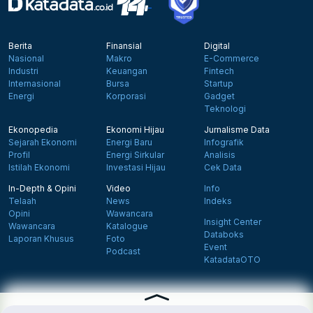
Berita
Finansial
Digital
Nasional
Makro
E-Commerce
Industri
Keuangan
Fintech
Internasional
Bursa
Startup
Energi
Korporasi
Gadget
Teknologi
Ekonopedia
Ekonomi Hijau
Jurnalisme Data
Sejarah Ekonomi
Energi Baru
Infografik
Profil
Energi Sirkular
Analisis
Istilah Ekonomi
Investasi Hijau
Cek Data
In-Depth & Opini
Video
Info
Telaah
News
Indeks
Opini
Wawancara
Insight Center
Wawancara
Katalogue
Databoks
Laporan Khusus
Foto
Event
Podcast
KatadataOTO