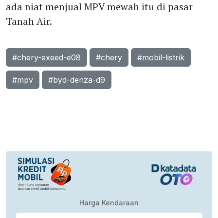
ada niat menjual MPV mewah itu di pasar
Tanah Air.
#chery-exeed-e08
#chery
#mobil-listrik
#mpv
#byd-denza-d9