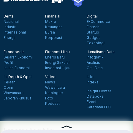
Berita
Finansial
Digital
Nasional
Makro
E-Commerce
Industri
Keuangan
Fintech
Internasional
Bursa
Startup
Energi
Korporasi
Gadget
Teknologi
Ekonopedia
Ekonomi Hijau
Jurnalisme Data
Sejarah Ekonomi
Energi Baru
Infografik
Profil
Energi Sirkular
Analisis
Istilah Ekonomi
Investasi Hijau
Cek Data
In-Depth & Opini
Video
Info
Telaah
News
Indeks
Opini
Wawancara
Insight Center
Wawancara
Katalogue
Databoks
Laporan Khusus
Foto
Event
Podcast
KatadataOTO
Langganan Newsletter