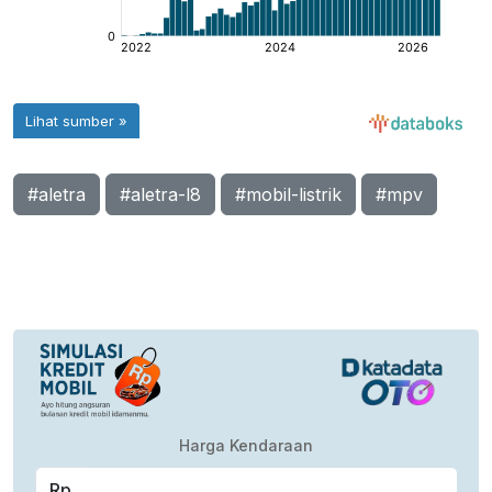
#aletra
#aletra-l8
#mobil-listrik
#mpv